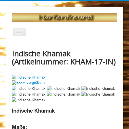
Navigation
an/aus
Startseite
Produktliste
Indische Khamak
Andere Saiteninstrumente
Indische Khamak
(Artikelnummer:
KHAM-17-IN
)
vergrößern
Indische Khamak
Maße: