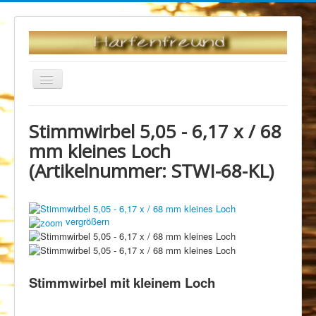
Navigation
an/aus
Startseite
Produktliste
Stimmwirbel 5,05 - 6,17 x / 68
Zubehör und Ersatzteile
Stimmwirbel
mm kleines Loch
Stimmwirbel 5,05 - 6,17 x / 68 mm kleines Loch
(Artikelnummer:
STWI-68-KL
)
vergrößern
Stimmwirbel mit kleinem Loch