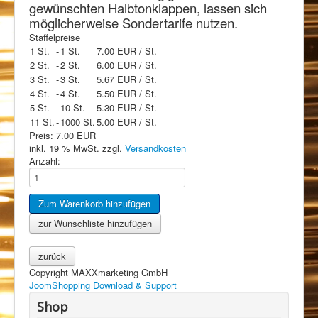
gewünschten Halbtonklappen, lassen sich
möglicherweise Sondertarife nutzen.
Staffelpreise
1 St.
-
1 St.
7.00 EUR
/ St.
2 St.
-
2 St.
6.00 EUR
/ St.
3 St.
-
3 St.
5.67 EUR
/ St.
4 St.
-
4 St.
5.50 EUR
/ St.
5 St.
-
10 St.
5.30 EUR
/ St.
11 St.
-
1000 St.
5.00 EUR
/ St.
Preis:
7.00 EUR
inkl. 19 % MwSt.
zzgl.
Versandkosten
Anzahl:
Copyright MAXXmarketing GmbH
JoomShopping Download & Support
Shop